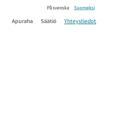
På svenska
Suomeksi
Apuraha
Säätiö
Yhteystiedot