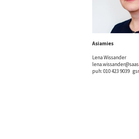
Asiamies
Lena Wissander
lena.wissander@saas
puh: 010 423 9039 gs