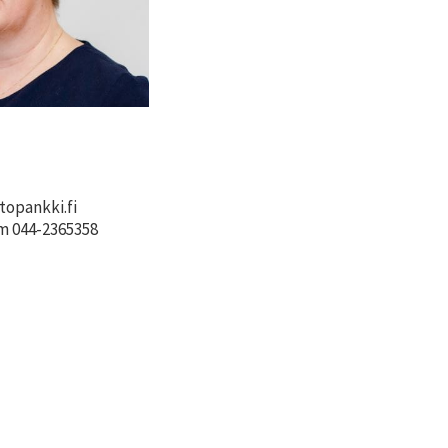
topankki.fi
m 044-2365358